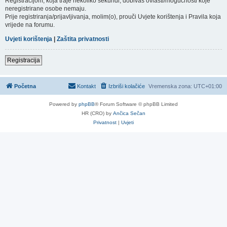
Registracijom, koja traje nekoliko sekundi, dobivaš ovlasti/mogućnosti koje
neregistrirane osobe nemaju.
Prije registriranja/prijavljivanja, molim(o), prouči Uvjete korištenja i Pravila koja
vrijede na forumu.
Uvjeti korištenja
|
Zaštita privatnosti
Registracija
Početna
Kontakt
Izbriši kolačiće
Vremenska zona:
UTC+01:00
Powered by
phpBB
® Forum Software © phpBB Limited
HR (CRO) by
Ančica Sečan
Privatnost
|
Uvjeti