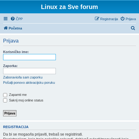
Linux za Sve forum
ČPP
Registracija
Prijava
P
Početna
r
Prijava
e
t
Korisničko ime:
r
a
Zaporka:
ž
Zaboravio/la sam zaporku
n
Pošalji ponovo aktivacijsku poruku
i
Zapamti me
k
Sakrij moj online status
REGISTRACIJA
Da bi se mogao/la prijaviti, trebaš se registrirati.