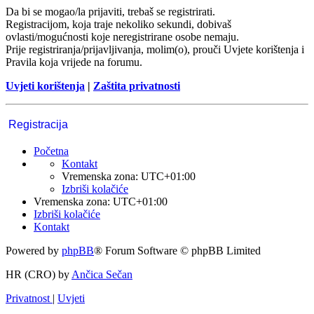
Da bi se mogao/la prijaviti, trebaš se registrirati.
Registracijom, koja traje nekoliko sekundi, dobivaš
ovlasti/mogućnosti koje neregistrirane osobe nemaju.
Prije registriranja/prijavljivanja, molim(o), prouči Uvjete korištenja i
Pravila koja vrijede na forumu.
Uvjeti korištenja
|
Zaštita privatnosti
Registracija
Početna
Kontakt
Vremenska zona:
UTC+01:00
Izbriši kolačiće
Vremenska zona:
UTC+01:00
Izbriši kolačiće
Kontakt
Powered by
phpBB
® Forum Software © phpBB Limited
HR (CRO) by
Ančica Sečan
Privatnost
|
Uvjeti