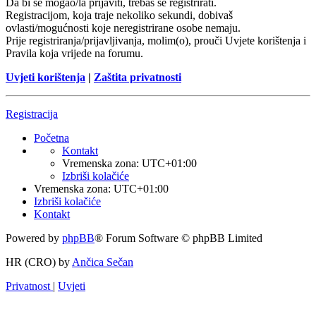
Da bi se mogao/la prijaviti, trebaš se registrirati.
Registracijom, koja traje nekoliko sekundi, dobivaš
ovlasti/mogućnosti koje neregistrirane osobe nemaju.
Prije registriranja/prijavljivanja, molim(o), prouči Uvjete korištenja i
Pravila koja vrijede na forumu.
Uvjeti korištenja
|
Zaštita privatnosti
Registracija
Početna
Kontakt
Vremenska zona:
UTC+01:00
Izbriši kolačiće
Vremenska zona:
UTC+01:00
Izbriši kolačiće
Kontakt
Powered by
phpBB
® Forum Software © phpBB Limited
HR (CRO) by
Ančica Sečan
Privatnost
|
Uvjeti