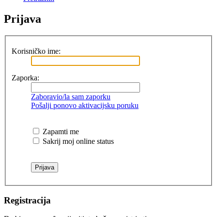
Prijava
Korisničko ime:
Zaporka:
Zaboravio/la sam zaporku
Pošalji ponovo aktivacijsku poruku
Zapamti me
Sakrij moj online status
Registracija