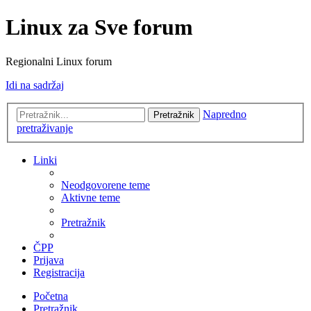
Linux za Sve forum
Regionalni Linux forum
Idi na sadržaj
Napredno
Pretražnik
pretraživanje
Linki
Neodgovorene teme
Aktivne teme
Pretražnik
ČPP
Prijava
Registracija
Početna
Pretražnik