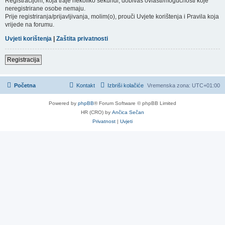
Registracijom, koja traje nekoliko sekundi, dobivaš ovlasti/mogućnosti koje
neregistrirane osobe nemaju.
Prije registriranja/prijavljivanja, molim(o), prouči Uvjete korištenja i Pravila koja
vrijede na forumu.
Uvjeti korištenja
|
Zaštita privatnosti
Registracija
Početna
Kontakt
Izbriši kolačiće
Vremenska zona:
UTC+01:00
Powered by
phpBB
® Forum Software © phpBB Limited
HR (CRO) by
Ančica Sečan
Privatnost
|
Uvjeti