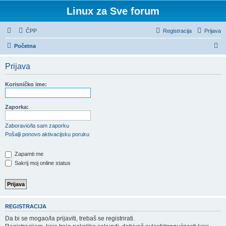
Linux za Sve forum
ČPP
Registracija
Prijava
P
Početna
r
Prijava
e
t
Korisničko ime:
r
a
Zaporka:
ž
Zaboravio/la sam zaporku
n
Pošalji ponovo aktivacijsku poruku
i
Zapamti me
k
Sakrij moj online status
REGISTRACIJA
Da bi se mogao/la prijaviti, trebaš se registrirati.