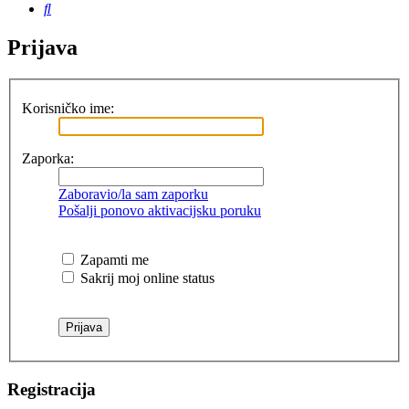
Pretražnik
Prijava
Korisničko ime:
Zaporka:
Zaboravio/la sam zaporku
Pošalji ponovo aktivacijsku poruku
Zapamti me
Sakrij moj online status
Registracija