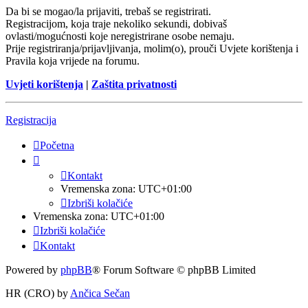
Da bi se mogao/la prijaviti, trebaš se registrirati.
Registracijom, koja traje nekoliko sekundi, dobivaš
ovlasti/mogućnosti koje neregistrirane osobe nemaju.
Prije registriranja/prijavljivanja, molim(o), prouči Uvjete korištenja i
Pravila koja vrijede na forumu.
Uvjeti korištenja
|
Zaštita privatnosti
Registracija
Početna
Kontakt
Vremenska zona:
UTC+01:00
Izbriši kolačiće
Vremenska zona:
UTC+01:00
Izbriši kolačiće
Kontakt
Powered by
phpBB
® Forum Software © phpBB Limited
HR (CRO) by
Ančica Sečan