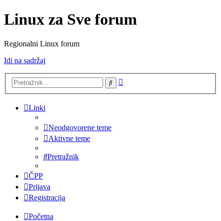
Linux za Sve forum
Regionalni Linux forum
Idi na sadržaj
Napredno
Pretražnik
pretraživanje
Linki
Neodgovorene teme
Aktivne teme
Pretražnik
ČPP
Prijava
Registracija
Početna