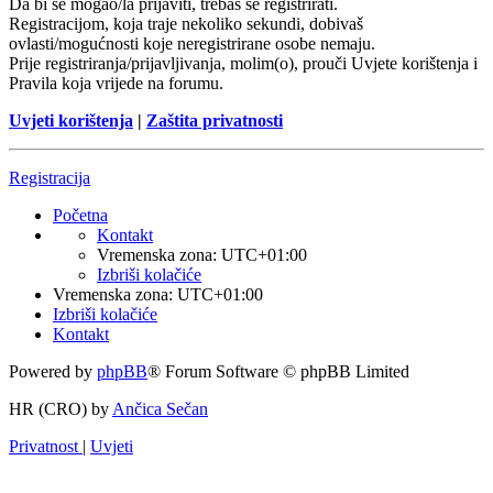
Da bi se mogao/la prijaviti, trebaš se registrirati.
Registracijom, koja traje nekoliko sekundi, dobivaš
ovlasti/mogućnosti koje neregistrirane osobe nemaju.
Prije registriranja/prijavljivanja, molim(o), prouči Uvjete korištenja i
Pravila koja vrijede na forumu.
Uvjeti korištenja
|
Zaštita privatnosti
Registracija
Početna
Kontakt
Vremenska zona:
UTC+01:00
Izbriši kolačiće
Vremenska zona:
UTC+01:00
Izbriši kolačiće
Kontakt
Powered by
phpBB
® Forum Software © phpBB Limited
HR (CRO) by
Ančica Sečan
Privatnost
|
Uvjeti