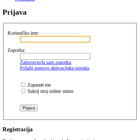
Prijava
Korisničko ime:
Zaporka:
Zaboravio/la sam zaporku
Pošalji ponovo aktivacijsku poruku
Zapamti me
Sakrij moj online status
Registracija