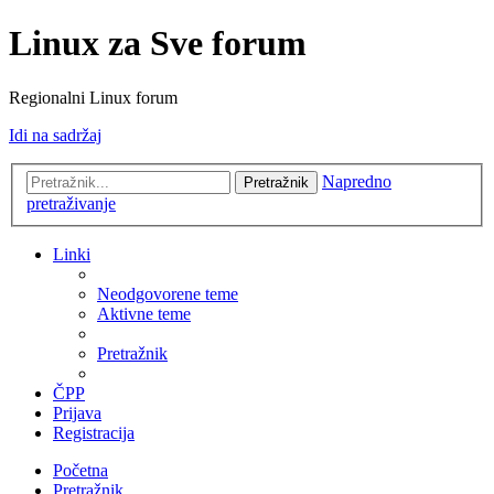
Linux za Sve forum
Regionalni Linux forum
Idi na sadržaj
Napredno
Pretražnik
pretraživanje
Linki
Neodgovorene teme
Aktivne teme
Pretražnik
ČPP
Prijava
Registracija
Početna
Pretražnik