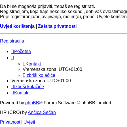
Da bi se mogao/la prijaviti, trebaš se registrirati.
Registracijom, koja traje nekoliko sekundi, dobivaš ovlasti/mo
Prije registriranja/prijavljivanja, molim(o), prouči Uvjete korište
Uvjeti korištenja
|
Zaštita privatnosti
Registracija
Početna
Kontakt
Vremenska zona:
UTC+01:00
Izbriši kolačiće
Vremenska zona:
UTC+01:00
Izbriši kolačiće
Kontakt
Powered by
phpBB
® Forum Software © phpBB Limited
HR (CRO) by
Ančica Sečan
Privatnost
|
Uvjeti