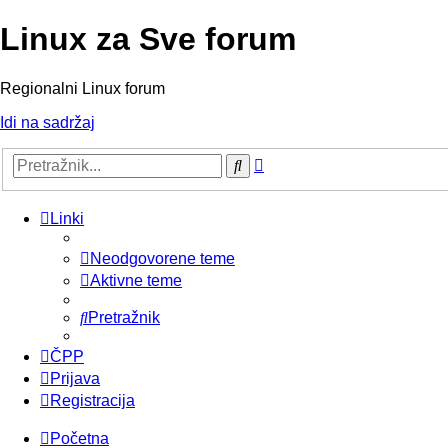
Linux za Sve forum
Regionalni Linux forum
Idi na sadržaj
Napredno
Pretražnik
pretraživanje
Linki
Neodgovorene teme
Aktivne teme
Pretražnik
ČPP
Prijava
Registracija
Početna