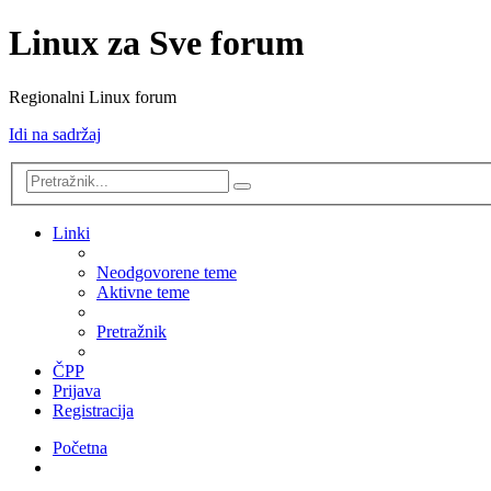
Linux za Sve forum
Regionalni Linux forum
Idi na sadržaj
Napredno
Pretražnik
pretraživanje
Linki
Neodgovorene teme
Aktivne teme
Pretražnik
ČPP
Prijava
Registracija
Početna
Pretražnik