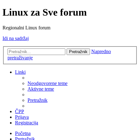
Linux za Sve forum
Regionalni Linux forum
Idi na sadržaj
Napredno
Pretražnik
pretraživanje
Linki
Neodgovorene teme
Aktivne teme
Pretražnik
ČPP
Prijava
Registracija
Početna
Pretražnik