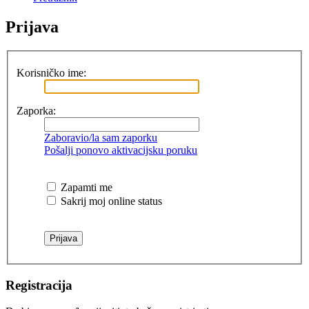
Prijava
Korisničko ime:
Zaporka:
Zaboravio/la sam zaporku
Pošalji ponovo aktivacijsku poruku
Zapamti me
Sakrij moj online status
Registracija