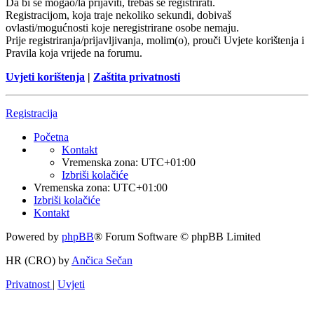
Da bi se mogao/la prijaviti, trebaš se registrirati.
Registracijom, koja traje nekoliko sekundi, dobivaš
ovlasti/mogućnosti koje neregistrirane osobe nemaju.
Prije registriranja/prijavljivanja, molim(o), prouči Uvjete korištenja i
Pravila koja vrijede na forumu.
Uvjeti korištenja
|
Zaštita privatnosti
Registracija
Početna
Kontakt
Vremenska zona:
UTC+01:00
Izbriši kolačiće
Vremenska zona:
UTC+01:00
Izbriši kolačiće
Kontakt
Powered by
phpBB
® Forum Software © phpBB Limited
HR (CRO) by
Ančica Sečan
Privatnost
|
Uvjeti