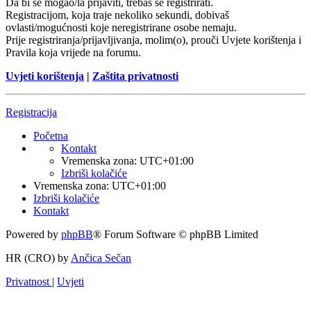
Da bi se mogao/la prijaviti, trebaš se registrirati.
Registracijom, koja traje nekoliko sekundi, dobivaš
ovlasti/mogućnosti koje neregistrirane osobe nemaju.
Prije registriranja/prijavljivanja, molim(o), prouči Uvjete korištenja i
Pravila koja vrijede na forumu.
Uvjeti korištenja
|
Zaštita privatnosti
Registracija
Početna
Kontakt
Vremenska zona:
UTC+01:00
Izbriši kolačiće
Vremenska zona:
UTC+01:00
Izbriši kolačiće
Kontakt
Powered by
phpBB
® Forum Software © phpBB Limited
HR (CRO) by
Ančica Sečan
Privatnost
|
Uvjeti