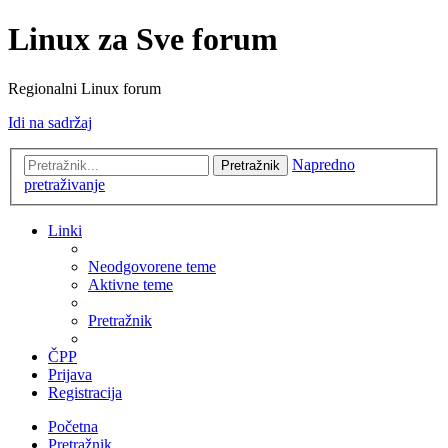
Linux za Sve forum
Regionalni Linux forum
Idi na sadržaj
Napredno
Pretražnik
pretraživanje
Linki
Neodgovorene teme
Aktivne teme
Pretražnik
ČPP
Prijava
Registracija
Početna
Pretražnik