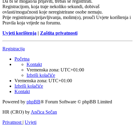
Da bi se mogao/la prijaviti, trebaš se registrirati.
Registracijom, koja traje nekoliko sekundi, dobivaš
ovlasti/mogućnosti koje neregistrirane osobe nemaju.
Prije registriranja/prijavljivanja, molim(o), prouči Uvjete korištenja i
Pravila koja vrijede na forumu.
Uvjeti korištenja
|
Zaštita privatnosti
Registracija
Početna
Kontakt
Vremenska zona:
UTC+01:00
Izbriši kolačiće
Vremenska zona:
UTC+01:00
Izbriši kolačiće
Kontakt
Powered by
phpBB
® Forum Software © phpBB Limited
HR (CRO) by
Ančica Sečan
Privatnost
|
Uvjeti