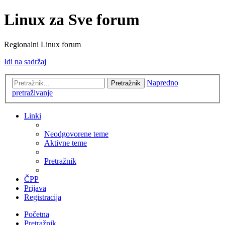
Linux za Sve forum
Regionalni Linux forum
Idi na sadržaj
Napredno
Pretražnik
pretraživanje
Linki
Neodgovorene teme
Aktivne teme
Pretražnik
ČPP
Prijava
Registracija
Početna
Pretražnik