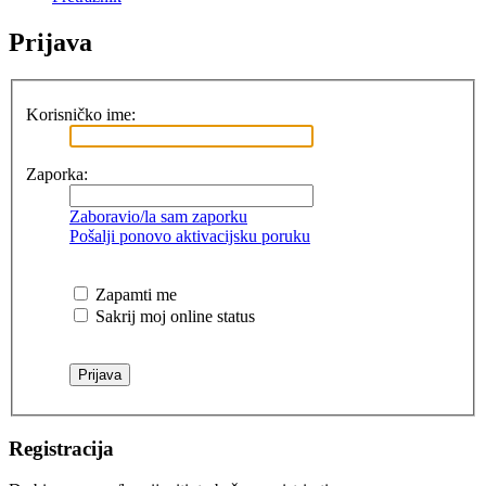
Prijava
Korisničko ime:
Zaporka:
Zaboravio/la sam zaporku
Pošalji ponovo aktivacijsku poruku
Zapamti me
Sakrij moj online status
Registracija