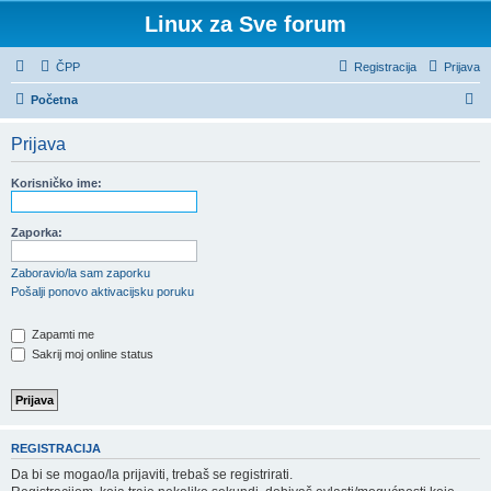
Linux za Sve forum
ČPP
Registracija
Prijava
P
Početna
r
Prijava
e
t
Korisničko ime:
r
a
Zaporka:
ž
Zaboravio/la sam zaporku
n
Pošalji ponovo aktivacijsku poruku
i
Zapamti me
k
Sakrij moj online status
REGISTRACIJA
Da bi se mogao/la prijaviti, trebaš se registrirati.