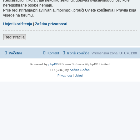
Registracijom, koja traje nekoliko sekundi, dobivaš ovlasti/mogućnosti koje
neregistrirane osobe nemaju.
Prije registriranja/prijavljivanja, molim(o), prouči Uvjete korištenja i Pravila koja
vrijede na forumu.
Uvjeti korištenja
|
Zaštita privatnosti
Registracija
Početna
Kontakt
Izbriši kolačiće
Vremenska zona:
UTC+01:00
Powered by
phpBB
® Forum Software © phpBB Limited
HR (CRO) by
Ančica Sečan
Privatnost
|
Uvjeti