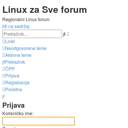
Linux za Sve forum
Regionalni Linux forum
Idi na sadržaj
Napredno
Pretražnik
pretraživanje
Linki
Neodgovorene teme
Aktivne teme
Pretražnik
ČPP
Prijava
Registracija
Početna
Pretražnik
Prijava
Korisničko ime: