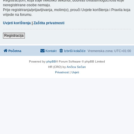
Registracijom, koja traje nekoliko sekundi, dobivaš ovlasti/mogućnosti koje
neregistrirane osobe nemaju.
Prije registriranja/prijavljivanja, molim(o), prouči Uvjete korištenja i Pravila koja
vrijede na forumu.
Uvjeti korištenja
|
Zaštita privatnosti
Registracija
Početna
Kontakt
Izbriši kolačiće
Vremenska zona:
UTC+01:00
Powered by
phpBB
® Forum Software © phpBB Limited
HR (CRO) by
Ančica Sečan
Privatnost
|
Uvjeti