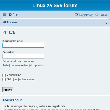
Linux za Sve forum
ČPP
Registracija
Prijava
P
Početna
r
Prijava
e
t
Korisničko ime:
r
a
Zaporka:
ž
Zaboravio/la sam zaporku
n
Pošalji ponovo aktivacijsku poruku
i
Zapamti me
k
Sakrij moj online status
REGISTRACIJA
Da bi se mogao/la prijaviti, trebaš se registrirati.