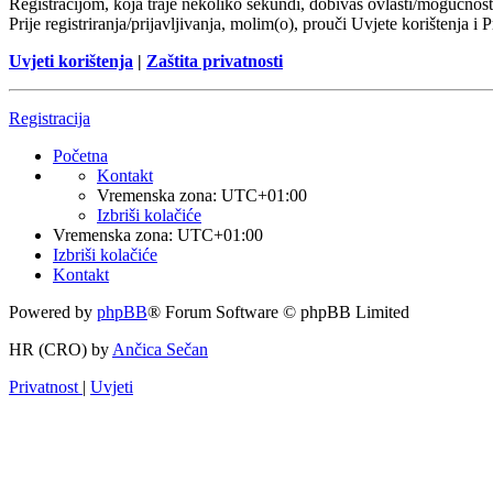
Registracijom, koja traje nekoliko sekundi, dobivaš ovlasti/mogućnost
Prije registriranja/prijavljivanja, molim(o), prouči Uvjete korištenja i 
Uvjeti korištenja
|
Zaštita privatnosti
Registracija
Početna
Kontakt
Vremenska zona:
UTC+01:00
Izbriši kolačiće
Vremenska zona:
UTC+01:00
Izbriši kolačiće
Kontakt
Powered by
phpBB
® Forum Software © phpBB Limited
HR (CRO) by
Ančica Sečan
Privatnost
|
Uvjeti