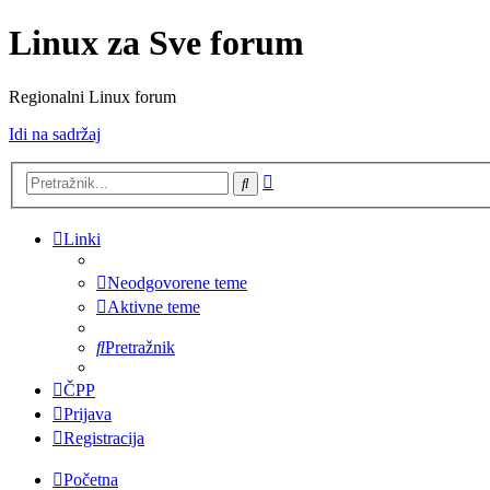
Linux za Sve forum
Regionalni Linux forum
Idi na sadržaj
Napredno
Pretražnik
pretraživanje
Linki
Neodgovorene teme
Aktivne teme
Pretražnik
ČPP
Prijava
Registracija
Početna