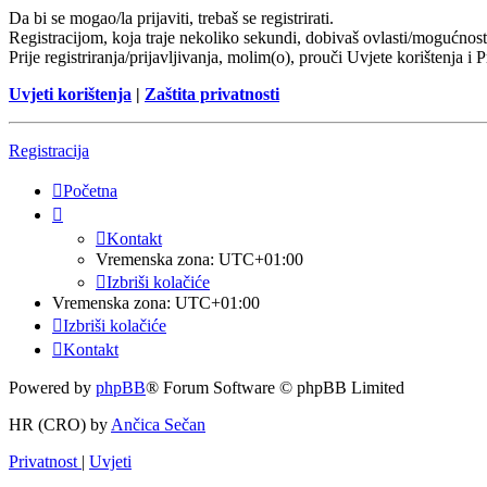
Da bi se mogao/la prijaviti, trebaš se registrirati.
Registracijom, koja traje nekoliko sekundi, dobivaš ovlasti/mogućnost
Prije registriranja/prijavljivanja, molim(o), prouči Uvjete korištenja i 
Uvjeti korištenja
|
Zaštita privatnosti
Registracija
Početna
Kontakt
Vremenska zona:
UTC+01:00
Izbriši kolačiće
Vremenska zona:
UTC+01:00
Izbriši kolačiće
Kontakt
Powered by
phpBB
® Forum Software © phpBB Limited
HR (CRO) by
Ančica Sečan
Privatnost
|
Uvjeti