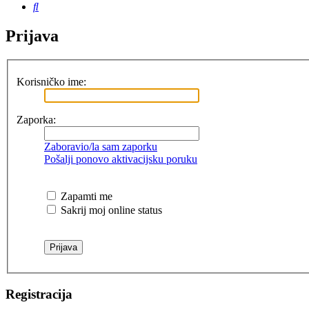
Pretražnik
Prijava
Korisničko ime:
Zaporka:
Zaboravio/la sam zaporku
Pošalji ponovo aktivacijsku poruku
Zapamti me
Sakrij moj online status
Registracija