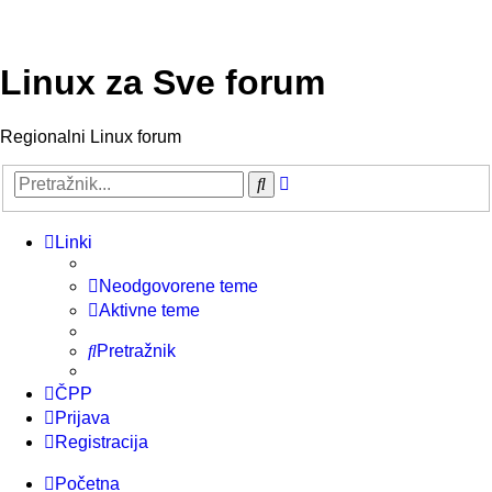
Linux za Sve forum
Regionalni Linux forum
Napredno
Pretražnik
pretraživanje
Linki
Neodgovorene teme
Aktivne teme
Pretražnik
ČPP
Prijava
Registracija
Početna