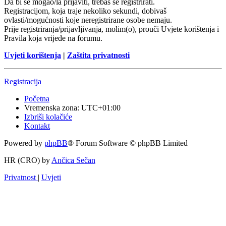
Da bi se mogao/la prijaviti, trebaš se registrirati.
Registracijom, koja traje nekoliko sekundi, dobivaš
ovlasti/mogućnosti koje neregistrirane osobe nemaju.
Prije registriranja/prijavljivanja, molim(o), prouči Uvjete korištenja i
Pravila koja vrijede na forumu.
Uvjeti korištenja
|
Zaštita privatnosti
Registracija
Početna
Vremenska zona:
UTC+01:00
Izbriši kolačiće
Kontakt
Powered by
phpBB
® Forum Software © phpBB Limited
HR (CRO) by
Ančica Sečan
Privatnost
|
Uvjeti