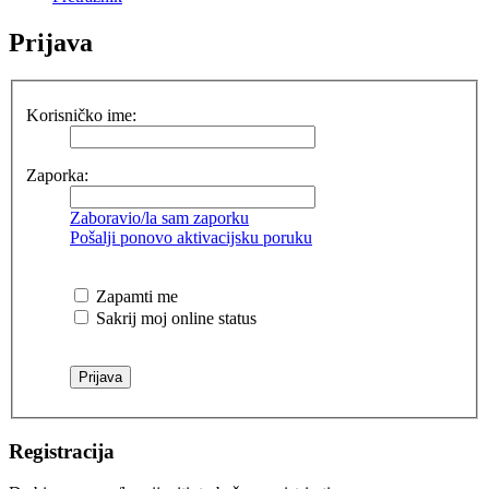
Prijava
Korisničko ime:
Zaporka:
Zaboravio/la sam zaporku
Pošalji ponovo aktivacijsku poruku
Zapamti me
Sakrij moj online status
Registracija