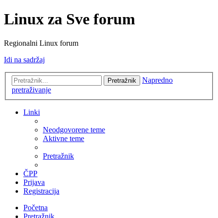
Linux za Sve forum
Regionalni Linux forum
Idi na sadržaj
Napredno
Pretražnik
pretraživanje
Linki
Neodgovorene teme
Aktivne teme
Pretražnik
ČPP
Prijava
Registracija
Početna
Pretražnik