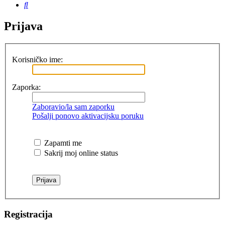
Pretražnik
Prijava
Korisničko ime:
Zaporka:
Zaboravio/la sam zaporku
Pošalji ponovo aktivacijsku poruku
Zapamti me
Sakrij moj online status
Registracija