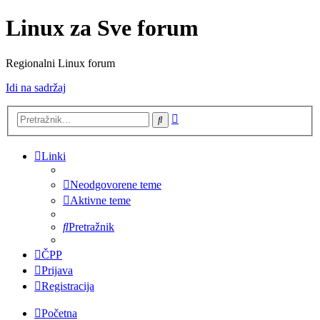
Linux za Sve forum
Regionalni Linux forum
Idi na sadržaj
Napredno
Pretražnik
pretraživanje
Linki
Neodgovorene teme
Aktivne teme
Pretražnik
ČPP
Prijava
Registracija
Početna