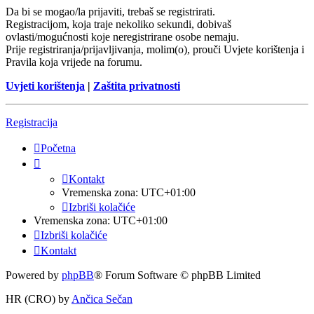
Da bi se mogao/la prijaviti, trebaš se registrirati.
Registracijom, koja traje nekoliko sekundi, dobivaš
ovlasti/mogućnosti koje neregistrirane osobe nemaju.
Prije registriranja/prijavljivanja, molim(o), prouči Uvjete korištenja i
Pravila koja vrijede na forumu.
Uvjeti korištenja
|
Zaštita privatnosti
Registracija
Početna
Kontakt
Vremenska zona:
UTC+01:00
Izbriši kolačiće
Vremenska zona:
UTC+01:00
Izbriši kolačiće
Kontakt
Powered by
phpBB
® Forum Software © phpBB Limited
HR (CRO) by
Ančica Sečan