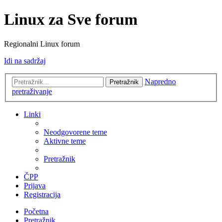
Linux za Sve forum
Regionalni Linux forum
Idi na sadržaj
Napredno
Pretražnik
pretraživanje
Linki
Neodgovorene teme
Aktivne teme
Pretražnik
ČPP
Prijava
Registracija
Početna
Pretražnik