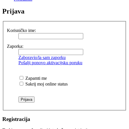
Prijava
Korisničko ime:
Zaporka:
Zaboravio/la sam zaporku
Pošalji ponovo aktivacijsku poruku
Zapamti me
Sakrij moj online status
Registracija