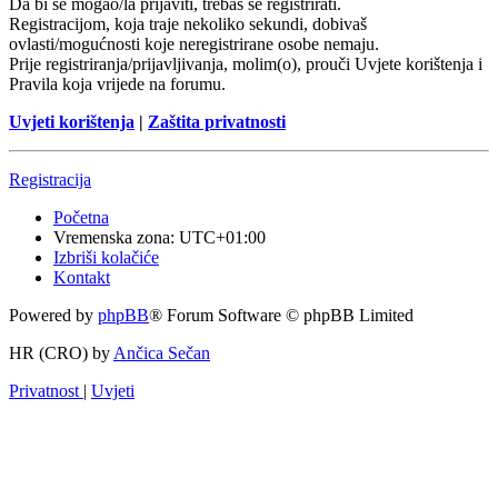
Da bi se mogao/la prijaviti, trebaš se registrirati.
Registracijom, koja traje nekoliko sekundi, dobivaš
ovlasti/mogućnosti koje neregistrirane osobe nemaju.
Prije registriranja/prijavljivanja, molim(o), prouči Uvjete korištenja i
Pravila koja vrijede na forumu.
Uvjeti korištenja
|
Zaštita privatnosti
Registracija
Početna
Vremenska zona:
UTC+01:00
Izbriši kolačiće
Kontakt
Powered by
phpBB
® Forum Software © phpBB Limited
HR (CRO) by
Ančica Sečan
Privatnost
|
Uvjeti