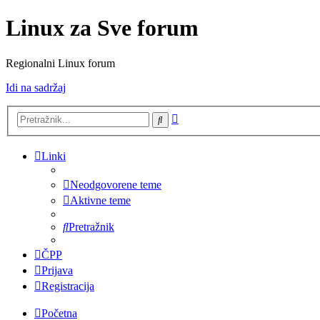
Linux za Sve forum
Regionalni Linux forum
Idi na sadržaj
Napredno
Pretražnik
pretraživanje
Linki
Neodgovorene teme
Aktivne teme
Pretražnik
ČPP
Prijava
Registracija
Početna