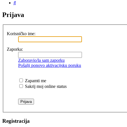
Pretražnik
Prijava
Korisničko ime:
Zaporka:
Zaboravio/la sam zaporku
Pošalji ponovo aktivacijsku poruku
Zapamti me
Sakrij moj online status
Registracija