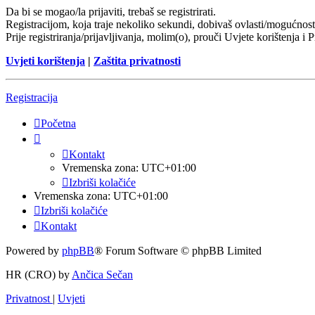
Da bi se mogao/la prijaviti, trebaš se registrirati.
Registracijom, koja traje nekoliko sekundi, dobivaš ovlasti/mogućnost
Prije registriranja/prijavljivanja, molim(o), prouči Uvjete korištenja i 
Uvjeti korištenja
|
Zaštita privatnosti
Registracija
Početna
Kontakt
Vremenska zona:
UTC+01:00
Izbriši kolačiće
Vremenska zona:
UTC+01:00
Izbriši kolačiće
Kontakt
Powered by
phpBB
® Forum Software © phpBB Limited
HR (CRO) by
Ančica Sečan
Privatnost
|
Uvjeti