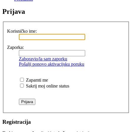
Prijava
Korisničko ime:
Zaporka:
Zaboravio/la sam zaporku
Pošalji ponovo aktivacijsku poruku
Zapamti me
Sakrij moj online status
Registracija