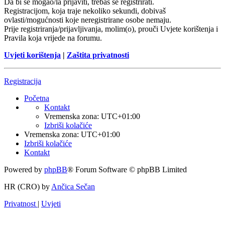
Da bi se mogao/la prijaviti, trebaš se registrirati.
Registracijom, koja traje nekoliko sekundi, dobivaš
ovlasti/mogućnosti koje neregistrirane osobe nemaju.
Prije registriranja/prijavljivanja, molim(o), prouči Uvjete korištenja i
Pravila koja vrijede na forumu.
Uvjeti korištenja
|
Zaštita privatnosti
Registracija
Početna
Kontakt
Vremenska zona:
UTC+01:00
Izbriši kolačiće
Vremenska zona:
UTC+01:00
Izbriši kolačiće
Kontakt
Powered by
phpBB
® Forum Software © phpBB Limited
HR (CRO) by
Ančica Sečan
Privatnost
|
Uvjeti