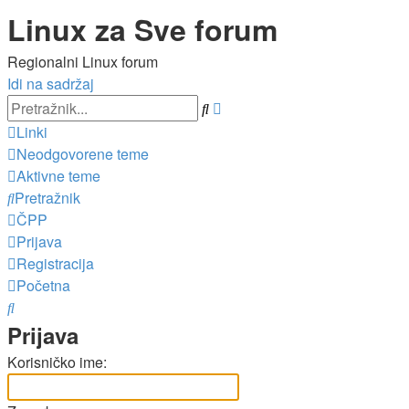
Linux za Sve forum
Regionalni Linux forum
Idi na sadržaj
Napredno
Pretražnik
pretraživanje
Linki
Neodgovorene teme
Aktivne teme
Pretražnik
ČPP
Prijava
Registracija
Početna
Pretražnik
Prijava
Korisničko ime: