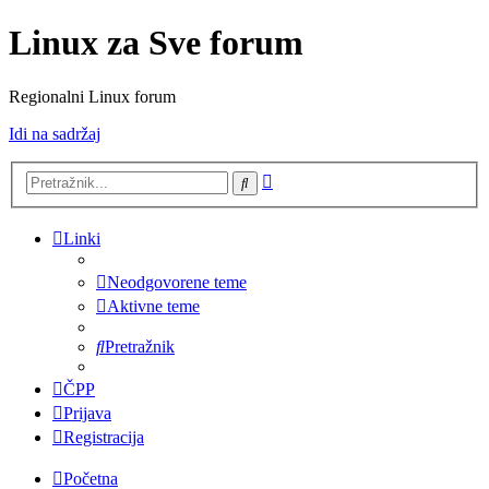
Linux za Sve forum
Regionalni Linux forum
Idi na sadržaj
Napredno
Pretražnik
pretraživanje
Linki
Neodgovorene teme
Aktivne teme
Pretražnik
ČPP
Prijava
Registracija
Početna