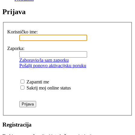
Prijava
Korisničko ime:
Zaporka:
Zaboravio/la sam zaporku
Pošalji ponovo aktivacijsku poruku
Zapamti me
Sakrij moj online status
Registracija