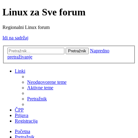
Linux za Sve forum
Regionalni Linux forum
Idi na sadržaj
Napredno
Pretražnik
pretraživanje
Linki
Neodgovorene teme
Aktivne teme
Pretražnik
ČPP
Prijava
Registracija
Početna
Pretražnik