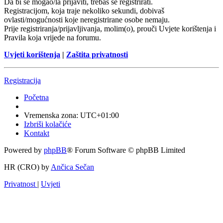
Da bi se mogao/la prijaviti, trebaš se registrirati.
Registracijom, koja traje nekoliko sekundi, dobivaš
ovlasti/mogućnosti koje neregistrirane osobe nemaju.
Prije registriranja/prijavljivanja, molim(o), prouči Uvjete korištenja i
Pravila koja vrijede na forumu.
Uvjeti korištenja
|
Zaštita privatnosti
Registracija
Početna
Vremenska zona:
UTC+01:00
Izbriši kolačiće
Kontakt
Powered by
phpBB
® Forum Software © phpBB Limited
HR (CRO) by
Ančica Sečan
Privatnost
|
Uvjeti