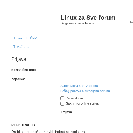
Linux za Sve forum
Regionalni Linux forum
Linki
ČPP
Početna
Prijava
Korisničko ime:
Zaporka:
Zaboravio/la sam zaporku
Pošalji ponovo aktivacijsku poruku
Zapamti me
Sakrij moj online status
REGISTRACIJA
Da bi se mogao/la prijaviti, trebaš se registrirati.