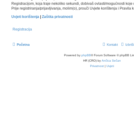
Registracijom, koja traje nekoliko sekundi, dobivaš ovlasti/mogućnosti koje
Prije registriranja/prijavljivanja, molim(o), prouči Uvjete korištenja i Pravila
Uvjeti korištenja
|
Zaštita privatnosti
Registracija
Početna
Kontakt
Izbriš
Powered by
phpBB
® Forum Software © phpBB Lim
HR (CRO) by
Ančica Sečan
Privatnost
|
Uvjeti