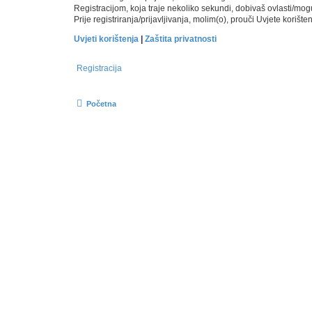
Registracijom, koja traje nekoliko sekundi, dobivaš ovlasti/mo
Prije registriranja/prijavljivanja, molim(o), prouči Uvjete korište
Uvjeti korištenja
|
Zaštita privatnosti
Registracija
Početna