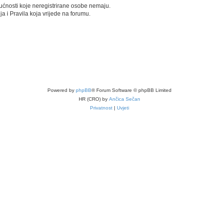
gućnosti koje neregistrirane osobe nemaju.
nja i Pravila koja vrijede na forumu.
Powered by
phpBB
® Forum Software © phpBB Limited
HR (CRO) by
Ančica Sečan
Privatnost
|
Uvjeti