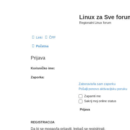
Linux za Sve foru
Regionalni Linux forum
Linki
ČPP
Početna
Prijava
Korisničko ime:
Zaporka:
Zaboravio/la sam zaporku
Pošalji ponovo aktivacijsku poruku
Zapamti me
Sakrij moj online status
REGISTRACIJA
Da bi se mogao/la prijaviti, trebaš se registrirati.