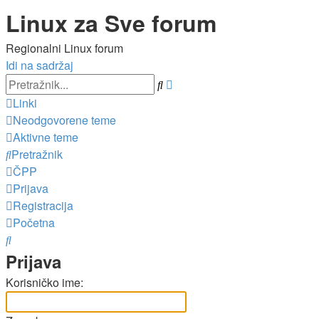
Linux za Sve forum
Regionalni Linux forum
Idi na sadržaj
Napredno
Pretražnik
pretraživanje
Linki
Neodgovorene teme
Aktivne teme
Pretražnik
ČPP
Prijava
Registracija
Početna
Pretražnik
Prijava
Korisničko ime: