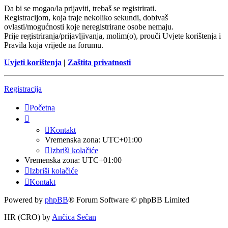
Da bi se mogao/la prijaviti, trebaš se registrirati.
Registracijom, koja traje nekoliko sekundi, dobivaš
ovlasti/mogućnosti koje neregistrirane osobe nemaju.
Prije registriranja/prijavljivanja, molim(o), prouči Uvjete korištenja i
Pravila koja vrijede na forumu.
Uvjeti korištenja
|
Zaštita privatnosti
Registracija
Početna
Kontakt
Vremenska zona:
UTC+01:00
Izbriši kolačiće
Vremenska zona:
UTC+01:00
Izbriši kolačiće
Kontakt
Powered by
phpBB
® Forum Software © phpBB Limited
HR (CRO) by
Ančica Sečan