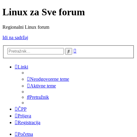
Linux za Sve forum
Regionalni Linux forum
Idi na sadržaj
Napredno
Pretražnik
pretraživanje
Linki
Neodgovorene teme
Aktivne teme
Pretražnik
ČPP
Prijava
Registracija
Početna