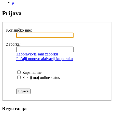
Pretražnik
Prijava
Korisničko ime:
Zaporka:
Zaboravio/la sam zaporku
Pošalji ponovo aktivacijsku poruku
Zapamti me
Sakrij moj online status
Registracija