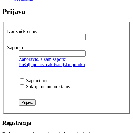
Prijava
Korisničko ime:
Zaporka:
Zaboravio/la sam zaporku
Pošalji ponovo aktivacijsku poruku
Zapamti me
Sakrij moj online status
Registracija