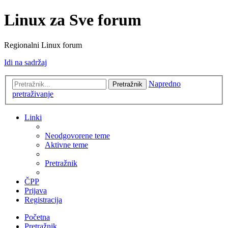
Linux za Sve forum
Regionalni Linux forum
Idi na sadržaj
Napredno
Pretražnik
pretraživanje
Linki
Neodgovorene teme
Aktivne teme
Pretražnik
ČPP
Prijava
Registracija
Početna
Pretražnik