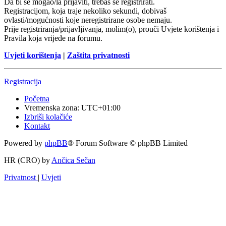
Da bi se mogao/la prijaviti, trebaš se registrirati.
Registracijom, koja traje nekoliko sekundi, dobivaš
ovlasti/mogućnosti koje neregistrirane osobe nemaju.
Prije registriranja/prijavljivanja, molim(o), prouči Uvjete korištenja i
Pravila koja vrijede na forumu.
Uvjeti korištenja
|
Zaštita privatnosti
Registracija
Početna
Vremenska zona:
UTC+01:00
Izbriši kolačiće
Kontakt
Powered by
phpBB
® Forum Software © phpBB Limited
HR (CRO) by
Ančica Sečan
Privatnost
|
Uvjeti