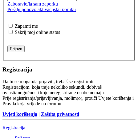
Zaboravio/la sam zaporku
Pošalji ponovo aktivacijsku poruku
Zapamti me
Sakrij moj online status
Registracija
Da bi se mogao/la prijaviti, trebaš se registrirati.
Registracijom, koja traje nekoliko sekundi, dobivaš
ovlasti/mogućnosti koje neregistrirane osobe nemaju.
Prije registriranja/prijavljivanja, molim(o), prouči Uvjete korištenja i
Pravila koja vrijede na forumu.
Uvjeti korištenja
|
Zaštita privatnosti
Registracija