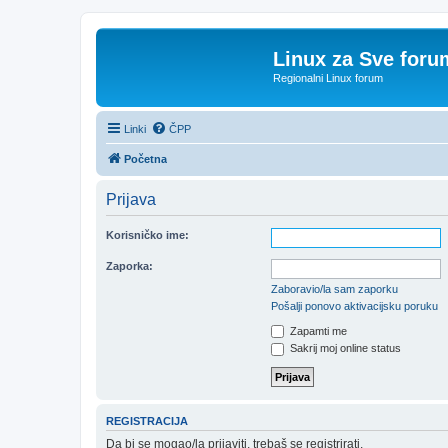
Linux za Sve foru
Regionalni Linux forum
Linki
ČPP
Početna
Prijava
Korisničko ime:
Zaporka:
Zaboravio/la sam zaporku
Pošalji ponovo aktivacijsku poruku
Zapamti me
Sakrij moj online status
REGISTRACIJA
Da bi se mogao/la prijaviti, trebaš se registrirati.