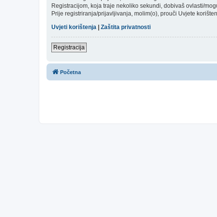
Registracijom, koja traje nekoliko sekundi, dobivaš ovlasti/mo
Prije registriranja/prijavljivanja, molim(o), prouči Uvjete korište
Uvjeti korištenja
|
Zaštita privatnosti
Registracija
Početna