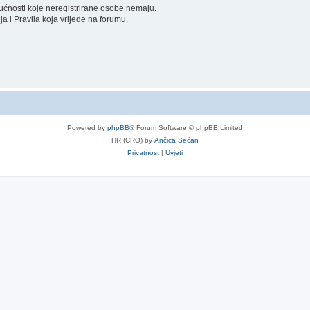
gućnosti koje neregistrirane osobe nemaju.
nja i Pravila koja vrijede na forumu.
Powered by
phpBB
® Forum Software © phpBB Limited
HR (CRO) by
Ančica Sečan
Privatnost
|
Uvjeti