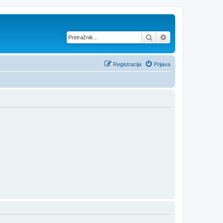
Pretražnik
Napredno pretraž
Registracija
Prijava