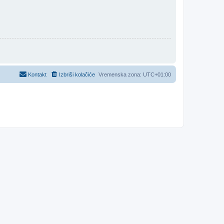
Kontakt
Izbriši kolačiće
Vremenska zona:
UTC+01:00