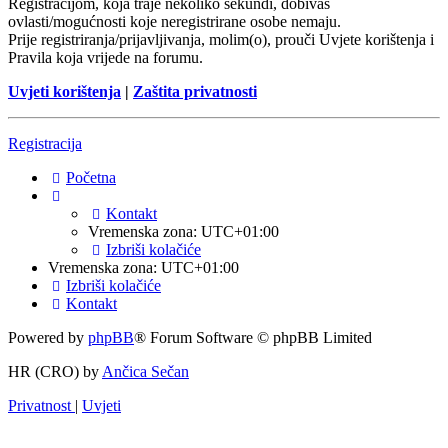
Registracijom, koja traje nekoliko sekundi, dobivaš
ovlasti/mogućnosti koje neregistrirane osobe nemaju.
Prije registriranja/prijavljivanja, molim(o), prouči Uvjete korištenja i
Pravila koja vrijede na forumu.
Uvjeti korištenja
|
Zaštita privatnosti
Registracija
Početna
Kontakt
Vremenska zona:
UTC+01:00
Izbriši kolačiće
Vremenska zona:
UTC+01:00
Izbriši kolačiće
Kontakt
Powered by
phpBB
® Forum Software © phpBB Limited
HR (CRO) by
Ančica Sečan
Privatnost
|
Uvjeti