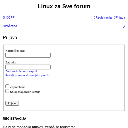
Linux za Sve forum
ČPP
Registracija
Prijava
P
Početna
r
Prijava
e
t
Korisničko ime:
r
a
Zaporka:
ž
Zaboravio/la sam zaporku
n
Pošalji ponovo aktivacijsku poruku
i
Zapamti me
k
Sakrij moj online status
REGISTRACIJA
Da bi se mogao/la prijaviti, trebaš se registrirati.