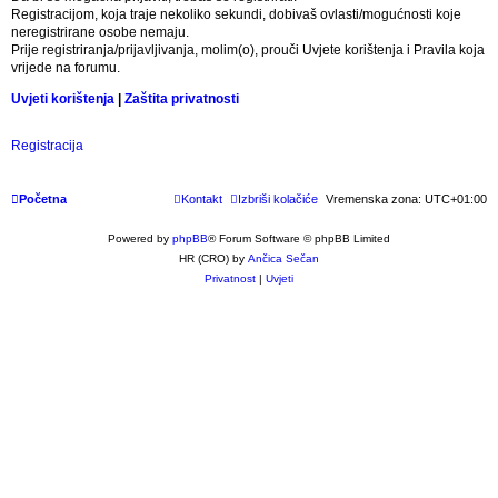
Registracijom, koja traje nekoliko sekundi, dobivaš ovlasti/mogućnosti koje
neregistrirane osobe nemaju.
Prije registriranja/prijavljivanja, molim(o), prouči Uvjete korištenja i Pravila koja
vrijede na forumu.
Uvjeti korištenja
|
Zaštita privatnosti
Registracija
Početna
Kontakt
Izbriši kolačiće
Vremenska zona:
UTC+01:00
Powered by
phpBB
® Forum Software © phpBB Limited
HR (CRO) by
Ančica Sečan
Privatnost
|
Uvjeti