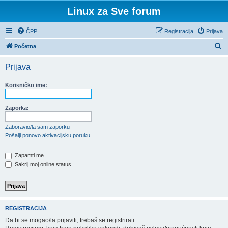
Linux za Sve forum
ČPP
Registracija
Prijava
P
Početna
r
Prijava
e
t
Korisničko ime:
r
a
Zaporka:
ž
Zaboravio/la sam zaporku
n
Pošalji ponovo aktivacijsku poruku
i
Zapamti me
k
Sakrij moj online status
REGISTRACIJA
Da bi se mogao/la prijaviti, trebaš se registrirati.