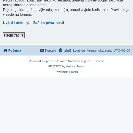
Registracijom, koja traje nekoliko sekundi, dobivaš ovlasti/mogućnosti koje
neregistrirane osobe nemaju.
Prije registriranja/prijavljivanja, molim(o), prouči Uvjete korištenja i Pravila koja
vrijede na forumu.
Uvjeti korištenja
|
Zaštita privatnosti
Registracija
Početna
Kontakt
Izbriši kolačiće
Vremenska zona:
UTC+01:00
Powered by
phpBB
® Forum Software © phpBB Limited
HR (CRO) by
Ančica Sečan
Privatnost
|
Uvjeti