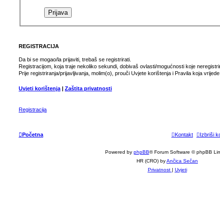
REGISTRACIJA
Da bi se mogao/la prijaviti, trebaš se registrirati.
Registracijom, koja traje nekoliko sekundi, dobivaš ovlasti/mogućnosti koje neregist
Prije registriranja/prijavljivanja, molim(o), prouči Uvjete korištenja i Pravila koja vrije
Uvjeti korištenja
|
Zaštita privatnosti
Registracija
Početna
Kontakt
Izbriši k
Powered by
phpBB
® Forum Software © phpBB Lim
HR (CRO) by
Ančica Sečan
Privatnost
|
Uvjeti