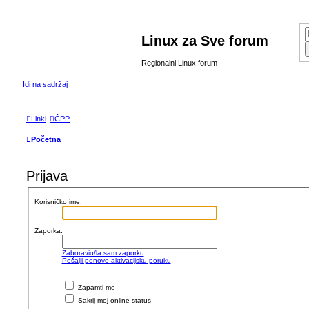
Linux za Sve forum
Regionalni Linux forum
Idi na sadržaj
Linki
ČPP
Početna
Prijava
Korisničko ime:
Zaporka:
Zaboravio/la sam zaporku
Pošalji ponovo aktivacijsku poruku
Zapamti me
Sakrij moj online status