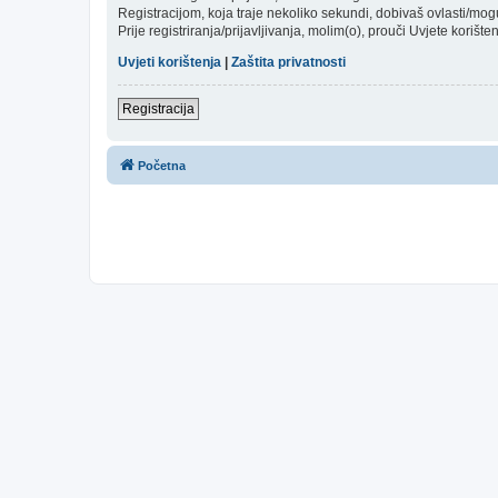
Registracijom, koja traje nekoliko sekundi, dobivaš ovlasti/mo
Prije registriranja/prijavljivanja, molim(o), prouči Uvjete korište
Uvjeti korištenja
|
Zaštita privatnosti
Registracija
Početna