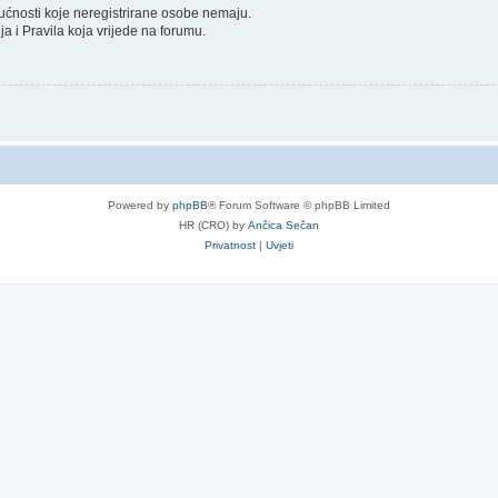
gućnosti koje neregistrirane osobe nemaju.
nja i Pravila koja vrijede na forumu.
Powered by
phpBB
® Forum Software © phpBB Limited
HR (CRO) by
Ančica Sečan
Privatnost
|
Uvjeti