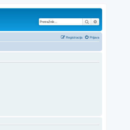
Pretražnik
Napredno pretraž
Registracija
Prijava