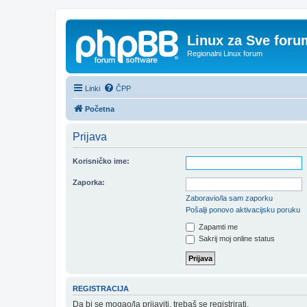
Linux za Sve foru
Regionalni Linux forum
Linki
ČPP
Početna
Prijava
Korisničko ime:
Zaporka:
Zaboravio/la sam zaporku
Pošalji ponovo aktivacijsku poruku
Zapamti me
Sakrij moj online status
REGISTRACIJA
Da bi se mogao/la prijaviti, trebaš se registrirati.