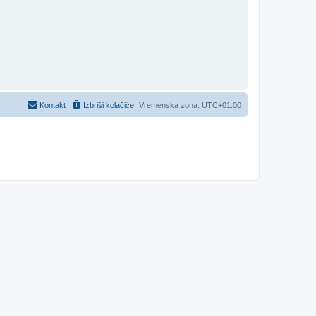
Kontakt
Izbriši kolačiće
Vremenska zona:
UTC+01:00