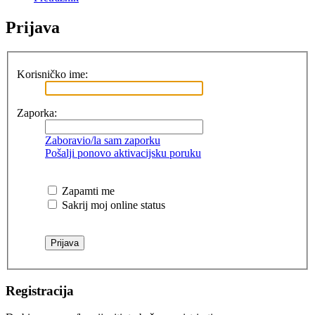
Prijava
Korisničko ime:
Zaporka:
Zaboravio/la sam zaporku
Pošalji ponovo aktivacijsku poruku
Zapamti me
Sakrij moj online status
Registracija