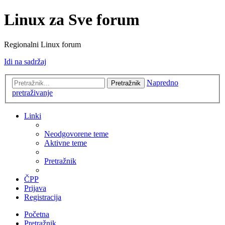
Linux za Sve forum
Regionalni Linux forum
Idi na sadržaj
Napredno
Pretražnik
pretraživanje
Linki
Neodgovorene teme
Aktivne teme
Pretražnik
ČPP
Prijava
Registracija
Početna
Pretražnik