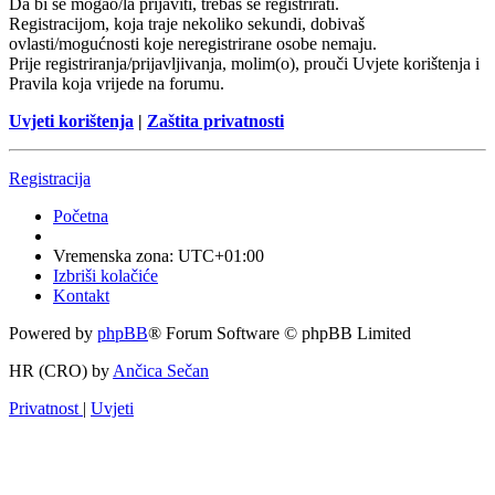
Da bi se mogao/la prijaviti, trebaš se registrirati.
Registracijom, koja traje nekoliko sekundi, dobivaš
ovlasti/mogućnosti koje neregistrirane osobe nemaju.
Prije registriranja/prijavljivanja, molim(o), prouči Uvjete korištenja i
Pravila koja vrijede na forumu.
Uvjeti korištenja
|
Zaštita privatnosti
Registracija
Početna
Vremenska zona:
UTC+01:00
Izbriši kolačiće
Kontakt
Powered by
phpBB
® Forum Software © phpBB Limited
HR (CRO) by
Ančica Sečan
Privatnost
|
Uvjeti