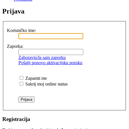
Prijava
Korisničko ime:
Zaporka:
Zaboravio/la sam zaporku
Pošalji ponovo aktivacijsku poruku
Zapamti me
Sakrij moj online status
Registracija