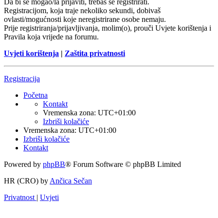
Da bi se mogao/la prijaviti, trebaš se registrirati.
Registracijom, koja traje nekoliko sekundi, dobivaš
ovlasti/mogućnosti koje neregistrirane osobe nemaju.
Prije registriranja/prijavljivanja, molim(o), prouči Uvjete korištenja i
Pravila koja vrijede na forumu.
Uvjeti korištenja
|
Zaštita privatnosti
Registracija
Početna
Kontakt
Vremenska zona:
UTC+01:00
Izbriši kolačiće
Vremenska zona:
UTC+01:00
Izbriši kolačiće
Kontakt
Powered by
phpBB
® Forum Software © phpBB Limited
HR (CRO) by
Ančica Sečan
Privatnost
|
Uvjeti