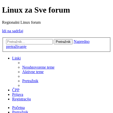
Linux za Sve forum
Regionalni Linux forum
Idi na sadržaj
Napredno
Pretražnik
pretraživanje
Linki
Neodgovorene teme
Aktivne teme
Pretražnik
ČPP
Prijava
Registracija
Početna
Pretražnik