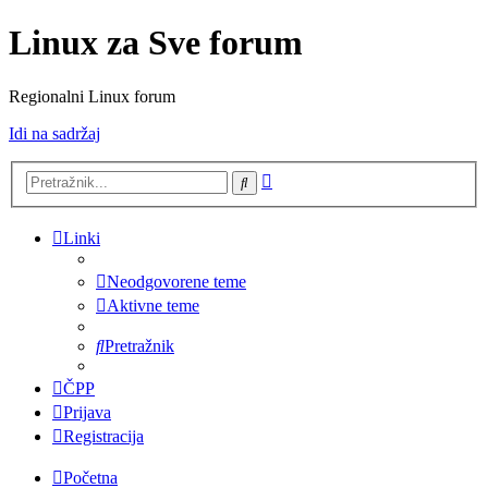
Linux za Sve forum
Regionalni Linux forum
Idi na sadržaj
Napredno
Pretražnik
pretraživanje
Linki
Neodgovorene teme
Aktivne teme
Pretražnik
ČPP
Prijava
Registracija
Početna