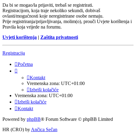
Da bi se mogao/la prijaviti, trebaš se registrirati.
Registracijom, koja traje nekoliko sekundi, dobivaš
ovlasti/mogućnosti koje neregistrirane osobe nemaju.
Prije registriranja/prijavljivanja, molim(o), prouči Uvjete korištenja i
Pravila koja vrijede na forumu.
Uvjeti korištenja
|
Zaštita privatnosti
Registracija
Početna
Kontakt
Vremenska zona:
UTC+01:00
Izbriši kolačiće
Vremenska zona:
UTC+01:00
Izbriši kolačiće
Kontakt
Powered by
phpBB
® Forum Software © phpBB Limited
HR (CRO) by
Ančica Sečan