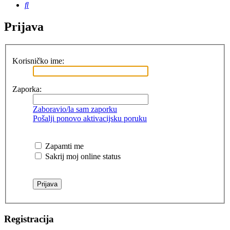
Pretražnik
Prijava
Korisničko ime:
Zaporka:
Zaboravio/la sam zaporku
Pošalji ponovo aktivacijsku poruku
Zapamti me
Sakrij moj online status
Registracija