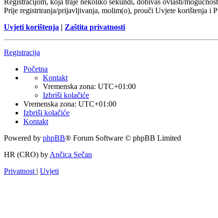
Registracijom, koja traje nekoliko sekundi, dobivaš ovlasti/mogućnost
Prije registriranja/prijavljivanja, molim(o), prouči Uvjete korištenja i 
Uvjeti korištenja
|
Zaštita privatnosti
Registracija
Početna
Kontakt
Vremenska zona:
UTC+01:00
Izbriši kolačiće
Vremenska zona:
UTC+01:00
Izbriši kolačiće
Kontakt
Powered by
phpBB
® Forum Software © phpBB Limited
HR (CRO) by
Ančica Sečan
Privatnost
|
Uvjeti