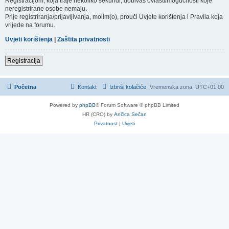
Registracijom, koja traje nekoliko sekundi, dobivaš ovlasti/mogućnosti koje
neregistrirane osobe nemaju.
Prije registriranja/prijavljivanja, molim(o), prouči Uvjete korištenja i Pravila koja
vrijede na forumu.
Uvjeti korištenja
|
Zaštita privatnosti
Registracija
Početna
Kontakt
Izbriši kolačiće
Vremenska zona:
UTC+01:00
Powered by
phpBB
® Forum Software © phpBB Limited
HR (CRO) by
Ančica Sečan
Privatnost
|
Uvjeti