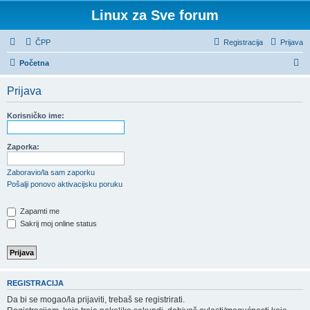
Linux za Sve forum
ČPP
Registracija
Prijava
P
Početna
r
Prijava
e
t
Korisničko ime:
r
a
Zaporka:
ž
Zaboravio/la sam zaporku
n
Pošalji ponovo aktivacijsku poruku
i
Zapamti me
k
Sakrij moj online status
REGISTRACIJA
Da bi se mogao/la prijaviti, trebaš se registrirati.