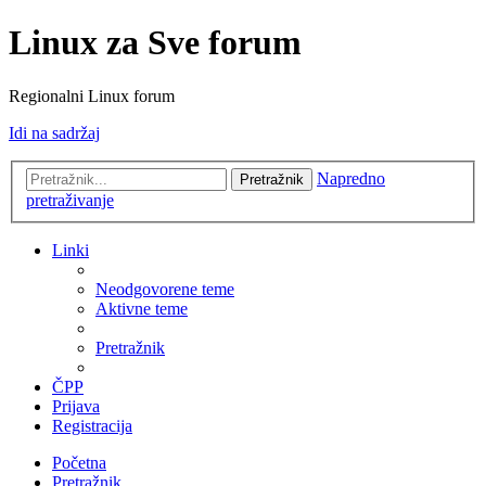
Linux za Sve forum
Regionalni Linux forum
Idi na sadržaj
Napredno
Pretražnik
pretraživanje
Linki
Neodgovorene teme
Aktivne teme
Pretražnik
ČPP
Prijava
Registracija
Početna
Pretražnik