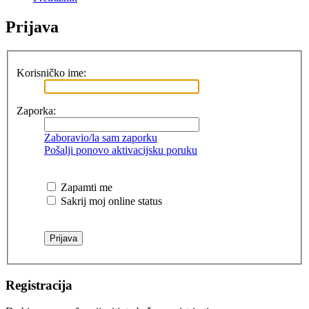
Prijava
Korisničko ime:
Zaporka:
Zaboravio/la sam zaporku
Pošalji ponovo aktivacijsku poruku
Zapamti me
Sakrij moj online status
Registracija