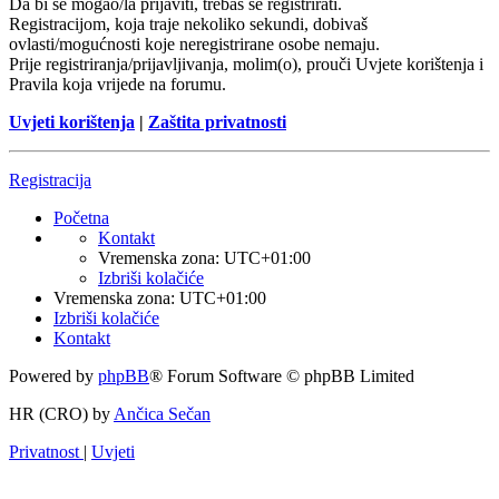
Da bi se mogao/la prijaviti, trebaš se registrirati.
Registracijom, koja traje nekoliko sekundi, dobivaš
ovlasti/mogućnosti koje neregistrirane osobe nemaju.
Prije registriranja/prijavljivanja, molim(o), prouči Uvjete korištenja i
Pravila koja vrijede na forumu.
Uvjeti korištenja
|
Zaštita privatnosti
Registracija
Početna
Kontakt
Vremenska zona:
UTC+01:00
Izbriši kolačiće
Vremenska zona:
UTC+01:00
Izbriši kolačiće
Kontakt
Powered by
phpBB
® Forum Software © phpBB Limited
HR (CRO) by
Ančica Sečan
Privatnost
|
Uvjeti