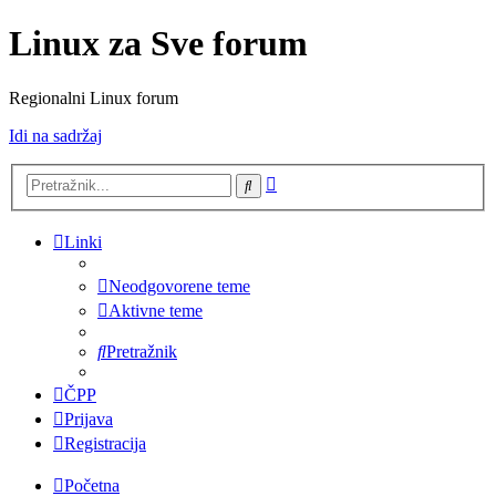
Linux za Sve forum
Regionalni Linux forum
Idi na sadržaj
Napredno
Pretražnik
pretraživanje
Linki
Neodgovorene teme
Aktivne teme
Pretražnik
ČPP
Prijava
Registracija
Početna