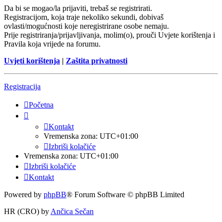
Da bi se mogao/la prijaviti, trebaš se registrirati.
Registracijom, koja traje nekoliko sekundi, dobivaš
ovlasti/mogućnosti koje neregistrirane osobe nemaju.
Prije registriranja/prijavljivanja, molim(o), prouči Uvjete korištenja i
Pravila koja vrijede na forumu.
Uvjeti korištenja
|
Zaštita privatnosti
Registracija
Početna
Kontakt
Vremenska zona:
UTC+01:00
Izbriši kolačiće
Vremenska zona:
UTC+01:00
Izbriši kolačiće
Kontakt
Powered by
phpBB
® Forum Software © phpBB Limited
HR (CRO) by
Ančica Sečan