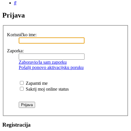
Pretražnik
Prijava
Korisničko ime:
Zaporka:
Zaboravio/la sam zaporku
Pošalji ponovo aktivacijsku poruku
Zapamti me
Sakrij moj online status
Registracija