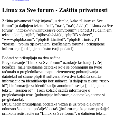
Linux za Sve forum - Zaštita privatnosti
Zaštita privatnosti “objašnjava”, u detalje, kako “Linux za Sve
forum” [u daljnjem tekstu: “mi”, “nas”, “naš(a/e/i/u)”, “Linux za Sve
forum”, “https://www.linuxzasve.com/forum”] i phpBB [u daljnjem
tekstu: “oni”, “njih”, “njihov(a/e/i/u)”, “phpBB softver”,
“www.phpbb.com”, “phpBB Limited”, “phpBB Tim(ovi)”]
“koriste”, tvojim djelovanjem [korištenjem foruma], prikupljene
informacije [u daljnjem tekstu: tvoji podatci].
Podatci se prikupljaju na dva načina.
Pregledavanje “Linux za Sve forum” uzrokuje kreiranje [više]
kolačića [male tekstualne datoteke koje se pohranjuju na tvoje
računalo u preglednikovu mapu privremenog pohranjivanja
datoteka] od strane phpBB softvera. Prva dva kolačića sadrže
informacije za identifikaciju korisnika/ca [u daljnjem tekstu: “user-
id”] i informacije za identifikaciju anonimnih sesija [u daljnjem
tekstu: “session-id”]. Treći kolačić sadrži informacije o
pregledavanju tema [pohranjuje informacije o tome koje teme si
pregledao/la].
Drugi način prikupljanja podataka vezan je uz tvoje djelovanje
odnosno što nam ti pošalješ/postaš [(informacije koje nam pošalješ
prilikom registracije na “Linux za Sve forum”, u daljnjem tekstu: