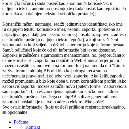
korisnički račun), (kada postaš kao anonimni/a korisnik/ca, u
daljnjem tekstu: anonimno postanje) te (kada postaš kao registriran/a
korisnik/ca, u daljnjem tekstu: korisničko postanje)].
Korisnički račun, najmanje, sadrži jedinstveno identifikacijsko ime
[u daljnjem tekstu: korisničko ime], osobnu zaporku [potrebnu za
prijavljivanje, u daljnjem tekstu: zaporka] i osobnu, ispravnu, adresu
elektroničke pošte [u daljnjem tekstu: epošta], a koji su zaštićeni
zakonom/ima koji vrijede u državi na teritoriju koje je forum hostan.
Sam/a odlučuješ koje će od tih informacija biti javno dostupne.
Zaporka je zaštićena sigurnosnim mehanizmima, no, preporučam(o)
da ne koristiš istu zaporku na različitim Web stranicama jer ju mi
možemo zaštititi samo ovdje na forumu. Imaj na umu da niti “Linux
za Sve forum” niti phpBB niti bilo koja druga treća strana
neće/nemaju pravo tražiti od tebe tvoju zaporku. Ako želiš, zaporku
možeš promijeniti u bilo koje doba u svom korisničkom profilu. Ako
zaboraviš zaporku, možeš zatražiti novu [putem forme "Zaboravio/la
sam zaporku" - bit ćeš zamoljen/a upisati korisničko ime i adresu
elektroničke pošte nakon čega će phpBB softver generirati novu
zaporku i poslati ti je na tvoju adresu elektroničke pošte].
Sve ostale informacije, [koje upišeš] prilikom registracije/naknadno,
su opcionalne.
Početna
Kontakt