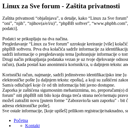
Linux za Sve forum - Zaštita privatnosti
Zaštita privatnosti “objašnjava”, u detalje, kako “Linux za Sve forum
“oni”, “njih”, “njihov(a/e/i/u)”, “phpBB softver”, “www.phpbb.com”,
podatci].
Podatci se prikupljaju na dva načina.
Pregledavanje “Linux za Sve forum” uzrokuje kreiranje [više] kolačić
phpBB softvera. Prva dva kolačića sadrže informacije za identifikaciju 
sadrži informacije o pregledavanju tema [pohranjuje informacije o tom
Drugi način prikupljanja podataka vezan je uz tvoje djelovanje odnosno
račun), (kada postaš kao anonimni/a korisnik/ca, u daljnjem tekstu: ano
Korisnički račun, najmanje, sadrži jedinstveno identifikacijsko ime [u
elektroničke pošte [u daljnjem tekstu: epošta], a koji su zaštićeni zako
Sam/a odlučuješ koje će od tih informacija biti javno dostupne.
Zaporka je zaštićena sigurnosnim mehanizmima, no, preporučam(o) da n
forum” niti phpBB niti bilo koja druga treća strana neće/nemaju pravo
možeš zatražiti novu [putem forme "Zaboravio/la sam zaporku" - bit će
adresu elektroničke pošte].
Sve ostale informacije, [koje upišeš] prilikom registracije/naknadno, 
Početna
Kontakt