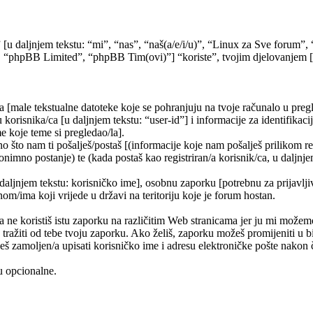
” [u daljnjem tekstu: “mi”, “nas”, “naš(a/e/i/u)”, “Linux za Sve forum
 “phpBB Limited”, “phpBB Tim(ovi)”] “koriste”, tvojim djelovanjem [kor
a [male tekstualne datoteke koje se pohranjuju na tvoje računalo u pr
korisnika/ca [u daljnjem tekstu: “user-id”] i informacije za identifikaci
e koje teme si pregledao/la].
 što nam ti pošalješ/postaš [(informacije koje nam pošalješ prilikom re
nimno postanje) te (kada postaš kao registriran/a korisnik/ca, u daljnje
 daljnjem tekstu: korisničko ime], osobnu zaporku [potrebnu za prijavlji
nom/ima koji vrijede u državi na teritoriju koje je forum hostan.
e koristiš istu zaporku na različitim Web stranicama jer ju mi možemo
 tražiti od tebe tvoju zaporku. Ako želiš, zaporku možeš promijeniti u
š zamoljen/a upisati korisničko ime i adresu elektroničke pošte nakon č
su opcionalne.