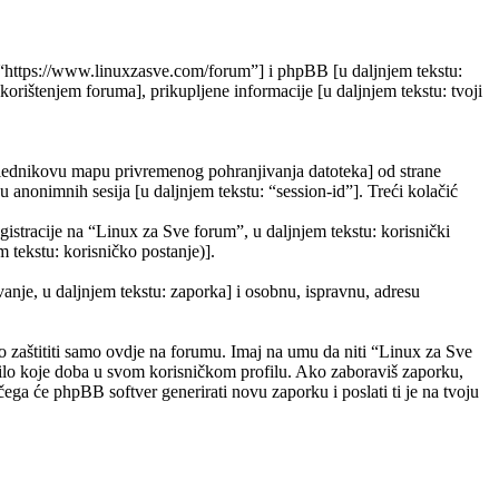
”, “https://www.linuxzasve.com/forum”] i phpBB [u daljnjem tekstu:
ištenjem foruma], prikupljene informacije [u daljnjem tekstu: tvoji
eglednikovu mapu privremenog pohranjivanja datoteka] od strane
ju anonimnih sesija [u daljnjem tekstu: “session-id”]. Treći kolačić
gistracije na “Linux za Sve forum”, u daljnjem tekstu: korisnički
m tekstu: korisničko postanje)].
vanje, u daljnjem tekstu: zaporka] i osobnu, ispravnu, adresu
 zaštititi samo ovdje na forumu. Imaj na umu da niti “Linux za Sve
 bilo koje doba u svom korisničkom profilu. Ako zaboraviš zaporku,
ega će phpBB softver generirati novu zaporku i poslati ti je na tvoju