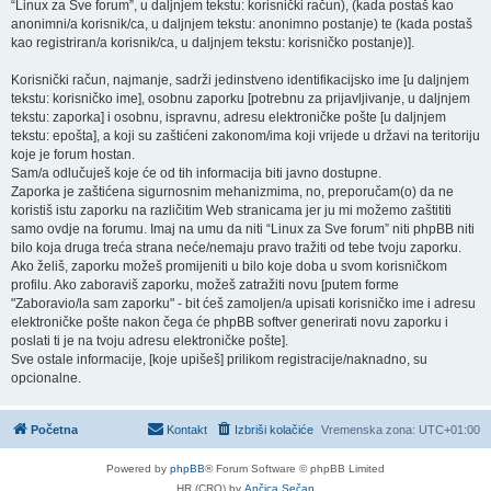
“Linux za Sve forum”, u daljnjem tekstu: korisnički račun), (kada postaš kao
anonimni/a korisnik/ca, u daljnjem tekstu: anonimno postanje) te (kada postaš
kao registriran/a korisnik/ca, u daljnjem tekstu: korisničko postanje)].
Korisnički račun, najmanje, sadrži jedinstveno identifikacijsko ime [u daljnjem
tekstu: korisničko ime], osobnu zaporku [potrebnu za prijavljivanje, u daljnjem
tekstu: zaporka] i osobnu, ispravnu, adresu elektroničke pošte [u daljnjem
tekstu: epošta], a koji su zaštićeni zakonom/ima koji vrijede u državi na teritoriju
koje je forum hostan.
Sam/a odlučuješ koje će od tih informacija biti javno dostupne.
Zaporka je zaštićena sigurnosnim mehanizmima, no, preporučam(o) da ne
koristiš istu zaporku na različitim Web stranicama jer ju mi možemo zaštititi
samo ovdje na forumu. Imaj na umu da niti “Linux za Sve forum” niti phpBB niti
bilo koja druga treća strana neće/nemaju pravo tražiti od tebe tvoju zaporku.
Ako želiš, zaporku možeš promijeniti u bilo koje doba u svom korisničkom
profilu. Ako zaboraviš zaporku, možeš zatražiti novu [putem forme
"Zaboravio/la sam zaporku" - bit ćeš zamoljen/a upisati korisničko ime i adresu
elektroničke pošte nakon čega će phpBB softver generirati novu zaporku i
poslati ti je na tvoju adresu elektroničke pošte].
Sve ostale informacije, [koje upišeš] prilikom registracije/naknadno, su
opcionalne.
Početna
Kontakt
Izbriši kolačiće
Vremenska zona:
UTC+01:00
Powered by
phpBB
® Forum Software © phpBB Limited
HR (CRO) by
Ančica Sečan