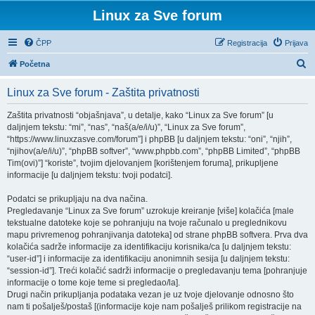
Linux za Sve forum
ČPP
Registracija
Prijava
P
Početna
r
Linux za Sve forum - Zaštita privatnosti
e
t
Zaštita privatnosti “objašnjava”, u detalje, kako “Linux za Sve forum” [u
daljnjem tekstu: “mi”, “nas”, “naš(a/e/i/u)”, “Linux za Sve forum”,
r
“https://www.linuxzasve.com/forum”] i phpBB [u daljnjem tekstu: “oni”, “njih”,
a
“njihov(a/e/i/u)”, “phpBB softver”, “www.phpbb.com”, “phpBB Limited”, “phpBB
Tim(ovi)”] “koriste”, tvojim djelovanjem [korištenjem foruma], prikupljene
ž
informacije [u daljnjem tekstu: tvoji podatci].
n
Podatci se prikupljaju na dva načina.
i
Pregledavanje “Linux za Sve forum” uzrokuje kreiranje [više] kolačića [male
k
tekstualne datoteke koje se pohranjuju na tvoje računalo u preglednikovu
mapu privremenog pohranjivanja datoteka] od strane phpBB softvera. Prva dva
kolačića sadrže informacije za identifikaciju korisnika/ca [u daljnjem tekstu:
“user-id”] i informacije za identifikaciju anonimnih sesija [u daljnjem tekstu:
“session-id”]. Treći kolačić sadrži informacije o pregledavanju tema [pohranjuje
informacije o tome koje teme si pregledao/la].
Drugi način prikupljanja podataka vezan je uz tvoje djelovanje odnosno što
nam ti pošalješ/postaš [(informacije koje nam pošalješ prilikom registracije na