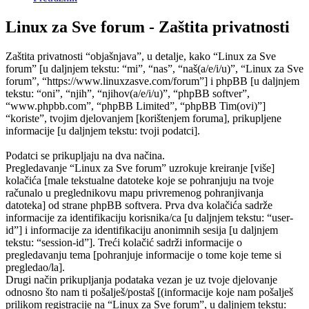
Linux za Sve forum - Zaštita privatnosti
Zaštita privatnosti “objašnjava”, u detalje, kako “Linux za Sve
forum” [u daljnjem tekstu: “mi”, “nas”, “naš(a/e/i/u)”, “Linux za Sve
forum”, “https://www.linuxzasve.com/forum”] i phpBB [u daljnjem
tekstu: “oni”, “njih”, “njihov(a/e/i/u)”, “phpBB softver”,
“www.phpbb.com”, “phpBB Limited”, “phpBB Tim(ovi)”]
“koriste”, tvojim djelovanjem [korištenjem foruma], prikupljene
informacije [u daljnjem tekstu: tvoji podatci].
Podatci se prikupljaju na dva načina.
Pregledavanje “Linux za Sve forum” uzrokuje kreiranje [više]
kolačića [male tekstualne datoteke koje se pohranjuju na tvoje
računalo u preglednikovu mapu privremenog pohranjivanja
datoteka] od strane phpBB softvera. Prva dva kolačića sadrže
informacije za identifikaciju korisnika/ca [u daljnjem tekstu: “user-
id”] i informacije za identifikaciju anonimnih sesija [u daljnjem
tekstu: “session-id”]. Treći kolačić sadrži informacije o
pregledavanju tema [pohranjuje informacije o tome koje teme si
pregledao/la].
Drugi način prikupljanja podataka vezan je uz tvoje djelovanje
odnosno što nam ti pošalješ/postaš [(informacije koje nam pošalješ
prilikom registracije na “Linux za Sve forum”, u daljnjem tekstu: