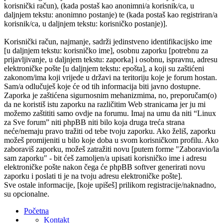
korisnički račun), (kada postaš kao anonimni/a korisnik/ca, u
daljnjem tekstu: anonimno postanje) te (kada postaš kao registriran/a
korisnik/ca, u daljnjem tekstu: korisničko postanje)].
Korisnički račun, najmanje, sadrži jedinstveno identifikacijsko ime
[u daljnjem tekstu: korisničko ime], osobnu zaporku [potrebnu za
prijavljivanje, u daljnjem tekstu: zaporka] i osobnu, ispravnu, adresu
elektroničke pošte [u daljnjem tekstu: epošta], a koji su zaštićeni
zakonom/ima koji vrijede u državi na teritoriju koje je forum hostan.
Sam/a odlučuješ koje će od tih informacija biti javno dostupne.
Zaporka je zaštićena sigurnosnim mehanizmima, no, preporučam(o)
da ne koristiš istu zaporku na različitim Web stranicama jer ju mi
možemo zaštititi samo ovdje na forumu. Imaj na umu da niti “Linux
za Sve forum” niti phpBB niti bilo koja druga treća strana
neće/nemaju pravo tražiti od tebe tvoju zaporku. Ako želiš, zaporku
možeš promijeniti u bilo koje doba u svom korisničkom profilu. Ako
zaboraviš zaporku, možeš zatražiti novu [putem forme "Zaboravio/la
sam zaporku" - bit ćeš zamoljen/a upisati korisničko ime i adresu
elektroničke pošte nakon čega će phpBB softver generirati novu
zaporku i poslati ti je na tvoju adresu elektroničke pošte].
Sve ostale informacije, [koje upišeš] prilikom registracije/naknadno,
su opcionalne.
Početna
Kontakt