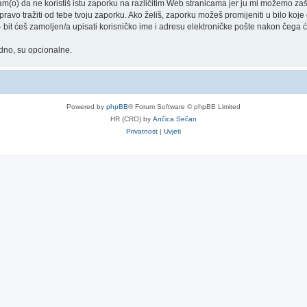
) da ne koristiš istu zaporku na različitim Web stranicama jer ju mi možemo zašti
 pravo tražiti od tebe tvoju zaporku. Ako želiš, zaporku možeš promijeniti u bilo ko
bit ćeš zamoljen/a upisati korisničko ime i adresu elektroničke pošte nakon čega će 
adno, su opcionalne.
Powered by
phpBB
® Forum Software © phpBB Limited
HR (CRO) by
Ančica Sečan
Privatnost
|
Uvjeti