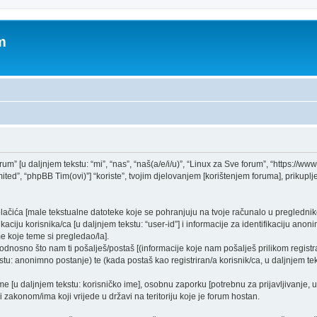
m
rum” [u daljnjem tekstu: “mi”, “nas”, “naš(a/e/i/u)”, “Linux za Sve forum”, “https://ww
ed”, “phpBB Tim(ovi)”] “koriste”, tvojim djelovanjem [korištenjem foruma], prikupljen
kolačića [male tekstualne datoteke koje se pohranjuju na tvoje računalo u pregled
ciju korisnika/ca [u daljnjem tekstu: “user-id”] i informacije za identifikaciju anonim
e koje teme si pregledao/la].
dnosno što nam ti pošalješ/postaš [(informacije koje nam pošalješ prilikom registra
tu: anonimno postanje) te (kada postaš kao registriran/a korisnik/ca, u daljnjem tek
ime [u daljnjem tekstu: korisničko ime], osobnu zaporku [potrebnu za prijavljivanje, 
i zakonom/ima koji vrijede u državi na teritoriju koje je forum hostan.