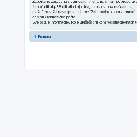
Zaporka je zaštićena sigurnosnim mehanizmima, no, preporučam(o
forum” niti phpBB niti bilo koja druga treća strana neće/nemaju
možeš zatražiti novu [putem forme "Zaboravio/la sam zaporku" - 
adresu elektroničke pošte].
Sve ostale informacije, [koje upišeš] prilikom registracije/nakn
Početna