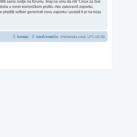
titi samo ovdje na forumu. Imaj na umu da niti “Linux za Sve
je doba u svom korisničkom profilu. Ako zaboraviš zaporku,
phpBB softver generirati novu zaporku i poslati ti je na tvoju
Kontakt
Izbriši kolačiće
Vremenska zona:
UTC+01:00