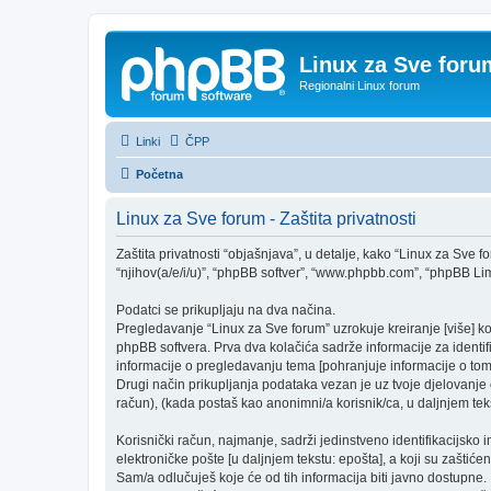
Linux za Sve foru
Regionalni Linux forum
Linki
ČPP
Početna
Linux za Sve forum - Zaštita privatnosti
Zaštita privatnosti “objašnjava”, u detalje, kako “Linux za Sve fo
“njihov(a/e/i/u)”, “phpBB softver”, “www.phpbb.com”, “phpBB Limit
Podatci se prikupljaju na dva načina.
Pregledavanje “Linux za Sve forum” uzrokuje kreiranje [više] 
phpBB softvera. Prva dva kolačića sadrže informacije za identifika
informacije o pregledavanju tema [pohranjuje informacije o tom
Drugi način prikupljanja podataka vezan je uz tvoje djelovanje o
račun), (kada postaš kao anonimni/a korisnik/ca, u daljnjem teks
Korisnički račun, najmanje, sadrži jedinstveno identifikacijsko 
elektroničke pošte [u daljnjem tekstu: epošta], a koji su zaštićen
Sam/a odlučuješ koje će od tih informacija biti javno dostupne.