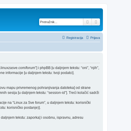
Pretražnik
Napredno pretraž
Registracija
Prijava
w.linuxzasve.com/forum”] i phpBB [u daljnjem tekstu: “oni”, “njih”,
e informacije [u daljnjem tekstu: tvoji podatci].
nikovu mapu privremenog pohranjivanja datoteka] od strane
nih sesija [u daljnjem tekstu: “session-id”]. Treći kolačić sadrži
cije na “Linux za Sve forum”, u daljnjem tekstu: korisnički
stu: korisničko postanje)].
u daljnjem tekstu: zaporka] i osobnu, ispravnu, adresu