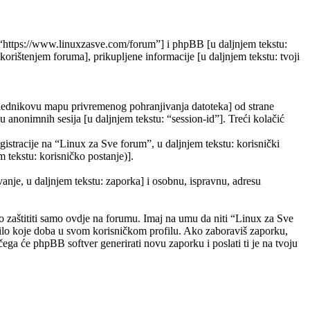
”, “https://www.linuxzasve.com/forum”] i phpBB [u daljnjem tekstu:
ištenjem foruma], prikupljene informacije [u daljnjem tekstu: tvoji
eglednikovu mapu privremenog pohranjivanja datoteka] od strane
ju anonimnih sesija [u daljnjem tekstu: “session-id”]. Treći kolačić
gistracije na “Linux za Sve forum”, u daljnjem tekstu: korisnički
m tekstu: korisničko postanje)].
vanje, u daljnjem tekstu: zaporka] i osobnu, ispravnu, adresu
 zaštititi samo ovdje na forumu. Imaj na umu da niti “Linux za Sve
 bilo koje doba u svom korisničkom profilu. Ako zaboraviš zaporku,
ega će phpBB softver generirati novu zaporku i poslati ti je na tvoju