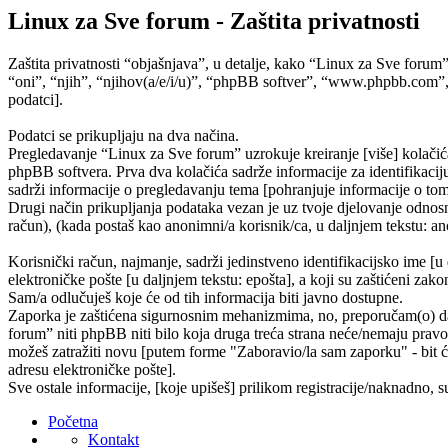
Linux za Sve forum - Zaštita privatnosti
Zaštita privatnosti “objašnjava”, u detalje, kako “Linux za Sve forum
“oni”, “njih”, “njihov(a/e/i/u)”, “phpBB softver”, “www.phpbb.com”,
podatci].
Podatci se prikupljaju na dva načina.
Pregledavanje “Linux za Sve forum” uzrokuje kreiranje [više] kolačić
phpBB softvera. Prva dva kolačića sadrže informacije za identifikaciju 
sadrži informacije o pregledavanju tema [pohranjuje informacije o tom
Drugi način prikupljanja podataka vezan je uz tvoje djelovanje odnosno
račun), (kada postaš kao anonimni/a korisnik/ca, u daljnjem tekstu: ano
Korisnički račun, najmanje, sadrži jedinstveno identifikacijsko ime [u
elektroničke pošte [u daljnjem tekstu: epošta], a koji su zaštićeni zako
Sam/a odlučuješ koje će od tih informacija biti javno dostupne.
Zaporka je zaštićena sigurnosnim mehanizmima, no, preporučam(o) da n
forum” niti phpBB niti bilo koja druga treća strana neće/nemaju pravo
možeš zatražiti novu [putem forme "Zaboravio/la sam zaporku" - bit će
adresu elektroničke pošte].
Sve ostale informacije, [koje upišeš] prilikom registracije/naknadno, 
Početna
Kontakt