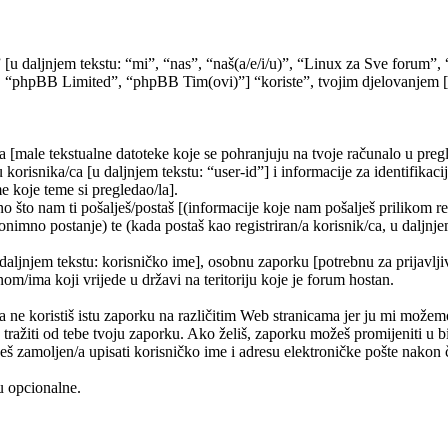
” [u daljnjem tekstu: “mi”, “nas”, “naš(a/e/i/u)”, “Linux za Sve forum
 “phpBB Limited”, “phpBB Tim(ovi)”] “koriste”, tvojim djelovanjem [kor
a [male tekstualne datoteke koje se pohranjuju na tvoje računalo u pr
korisnika/ca [u daljnjem tekstu: “user-id”] i informacije za identifikaci
e koje teme si pregledao/la].
 što nam ti pošalješ/postaš [(informacije koje nam pošalješ prilikom re
nimno postanje) te (kada postaš kao registriran/a korisnik/ca, u daljnje
 daljnjem tekstu: korisničko ime], osobnu zaporku [potrebnu za prijavlji
nom/ima koji vrijede u državi na teritoriju koje je forum hostan.
e koristiš istu zaporku na različitim Web stranicama jer ju mi možemo
 tražiti od tebe tvoju zaporku. Ako želiš, zaporku možeš promijeniti u
š zamoljen/a upisati korisničko ime i adresu elektroničke pošte nakon č
su opcionalne.